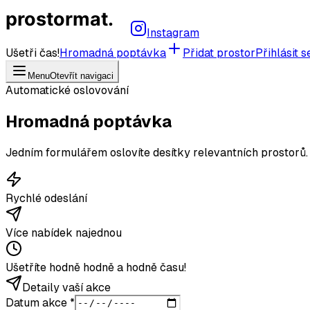
prostormat.
Instagram
Ušetři čas!
Hromadná poptávka
Přidat prostor
Přihlásit s
Menu
Otevřít navigaci
Automatické oslovování
Hromadná poptávka
Jedním formulářem oslovíte desítky relevantních prostorů
Rychlé odeslání
Více nabídek najednou
Ušetříte hodně hodně a hodně času!
Detaily vaší akce
Datum akce *