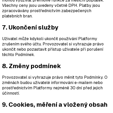
mohou využívat prémiové funkce za měsíční poplatek.
Všechny ceny jsou uvedeny včetně DPH. Platby jsou
zpracovávány prostřednictvím zabezpečených
platebních bran.
7. Ukončení služby
Uživatel může kdykoli ukončit používání Platformy
zrušením svého účtu. Provozovatel si vyhrazuje právo
ukončit nebo pozastavit přístup uživatele při porušení
těchto Podmínek.
8. Změny podmínek
Provozovatel si vyhrazuje právo měnit tyto Podmínky. O
změnách budou uživatelé informováni e-mailem nebo
prostřednictvím Platformy nejméně 30 dní před jejich
účinností.
9. Cookies, měření a vložený obsah