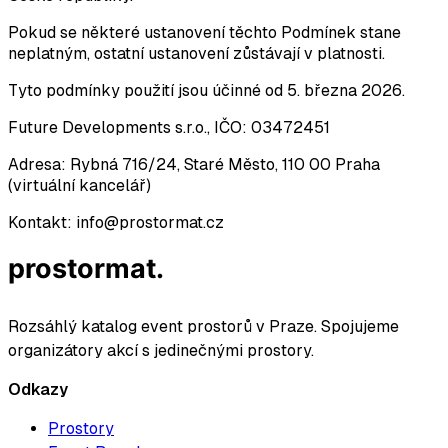
Pokud se některé ustanovení těchto Podmínek stane
neplatným, ostatní ustanovení zůstávají v platnosti.
Tyto podmínky použití jsou účinné od 5. března 2026.
Future Developments s.r.o., IČO: 03472451
Adresa: Rybná 716/24, Staré Město, 110 00 Praha
(virtuální kancelář)
Kontakt: info@prostormat.cz
prostormat.
Rozsáhlý katalog event prostorů v Praze. Spojujeme
organizátory akcí s jedinečnými prostory.
Odkazy
Prostory