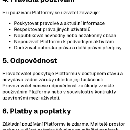
Při používání Platformy se uživatel zavazuje:
Poskytovat pravdivé a aktuální informace
Respektovat práva jiných uživatelů
Nepublikovat nevhodný nebo nezákonný obsah
Nepoužívat Platformu k podvodným aktivitám
Dodržovat autorská práva a další právní předpisy
5. Odpovědnost
Provozovatel poskytuje Platformu v dostupném stavu a
nevydává žádné záruky ohledně její funkčnosti.
Provozovatel nenese odpovědnost za škody vzniklé
používáním Platformy nebo v souvislosti s kontrakty
uzavřenými mezi uživateli.
6. Platby a poplatky
Základní používání Platformy je zdarma. Majitelé prostor